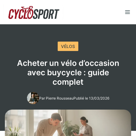
Aller
au
M
contenu
VÉLOS
Acheter un vélo d’occasion
avec buycycle : guide
complet
Par Pierre Rousseau
Publié le 13/03/2026