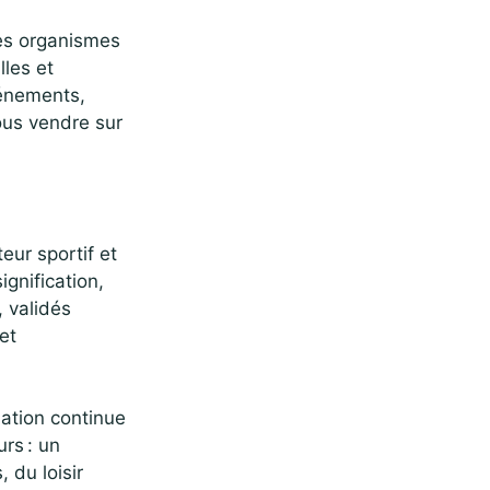
Les organismes
lles et
vénements,
ous vendre sur
eur sportif et
gnification,
 validés
et
uation continue
rs : un
, du loisir