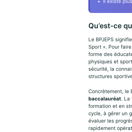
Il existe pl
Qu’est-ce qu
Le BPJEPS signifie
Sport ». Pour fair
forme des éducateu
physiques et sporti
sécurité, la conna
structures sportiv
Concrètement, le
baccalauréat
. La
formation et en st
cycle, à gérer un 
évaluer les progrè
rapidement opérat