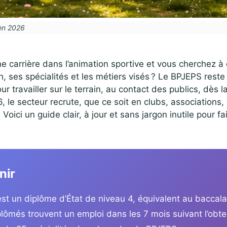
 en 2026
e carrière dans l’animation sportive et vous cherchez 
n, ses spécialités et les métiers visés ? Le BPJEPS reste
ur travailler sur le terrain, au contact des publics, dès la
 le secteur recrute, que ce soit en clubs, associations, 
 Voici un guide clair, à jour et sans jargon inutile pour fa
nir
st un diplôme d’État de niveau 4, équivalent au baccala
lômés trouvent un emploi dans les 7 mois suivant l’obte