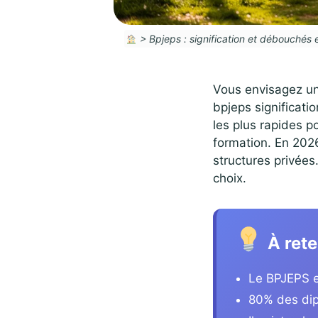
>
Bpjeps : signification et débouchés
Vous envisagez un
bpjeps significatio
les plus rapides po
formation. En 2026,
structures privées.
choix.
À rete
Le BPJEPS e
80% des dip