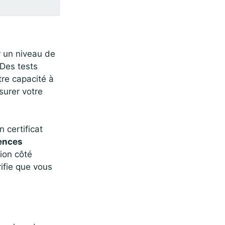
r un niveau de
 Des tests
tre capacité à
surer votre
 certificat
gences
ion côté
rifie que vous