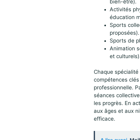
bien-être).
Activités ph
éducation m
Sports colle
proposées).
Sports de p
Animation s
et culturels)
Chaque spécialité 
compétences clés :
professionnelle. P
séances collectiv
les progrès. En ac
aux âges et aux ni
efficace.
A lire aussi
Meil