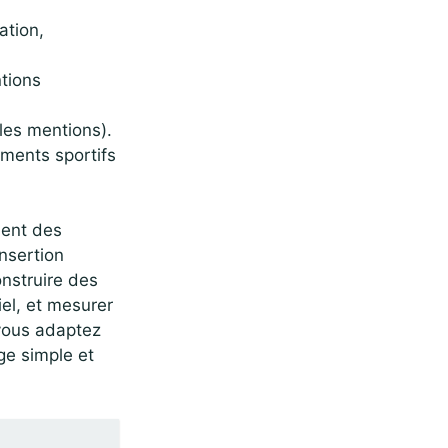
ation,
ntions
les mentions).
ements sportifs
dent des
insertion
onstruire des
el, et mesurer
 vous adaptez
ge simple et