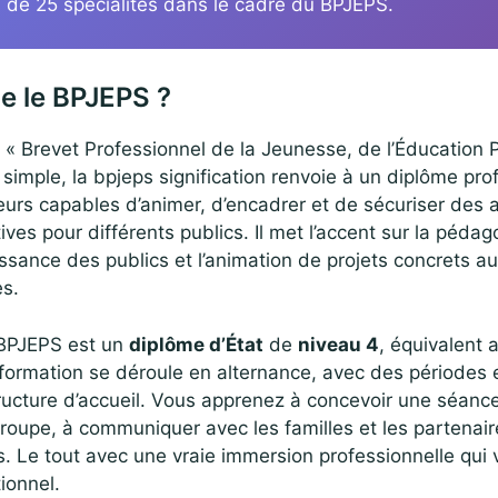
us de 25 spécialités dans le cadre du BPJEPS.
e le BPJEPS ?
 « Brevet Professionnel de la Jeunesse, de l’Éducation 
e simple, la bpjeps signification renvoie à un diplôme pro
rs capables d’animer, d’encadrer et de sécuriser des a
ves pour différents publics. Il met l’accent sur la pédago
issance des publics et l’animation de projets concrets a
es.
 BPJEPS est un
diplôme d’État
de
niveau 4
, équivalent 
 formation se déroule en alternance, avec des périodes 
ructure d’accueil. Vous apprenez à concevoir une séanc
groupe, à communiquer avec les familles et les partenair
s. Le tout avec une vraie immersion professionnelle qui
ionnel.