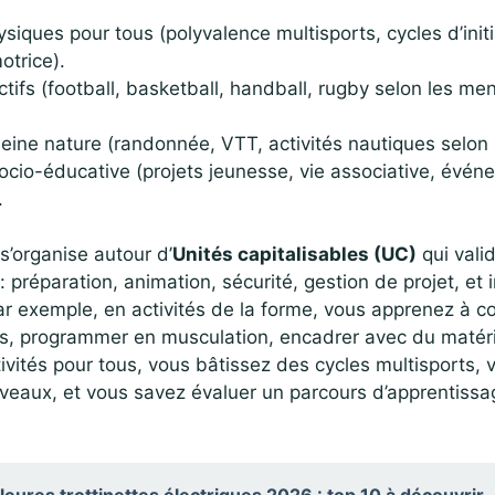
ysiques pour tous (polyvalence multisports, cycles d’initi
otrice).
ctifs (football, basketball, handball, rugby selon les me
leine nature (randonnée, VTT, activités nautiques selon 
ocio-éducative (projets jeunesse, vie associative, évén
.
s’organise autour d’
Unités capitalisables (UC)
qui vali
 préparation, animation, sécurité, gestion de projet, et 
ar exemple, en activités de la forme, vous apprenez à c
es, programmer en musculation, encadrer avec du matéri
tivités pour tous, vous bâtissez des cycles multisports,
veaux, et vous savez évaluer un parcours d’apprentissa
leures trottinettes électriques 2026 : top 10 à découvrir