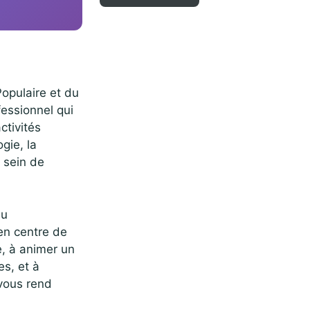
Populaire et du
fessionnel qui
ctivités
gie, la
u sein de
au
en centre de
e, à animer un
es, et à
 vous rend