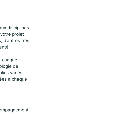
aux disciplines
 votre projet
, d’autres très
anté.
u, chaque
ologie de
lics variés,
tées à chaque
accompagnement