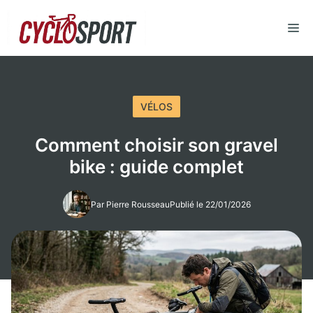
Aller
au
M
contenu
VÉLOS
Comment choisir son gravel
bike : guide complet
Par Pierre Rousseau
Publié le 22/01/2026