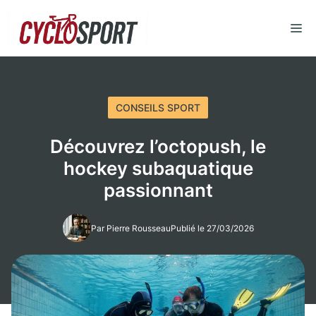
Aller
au
M
contenu
CONSEILS SPORT
Découvrez l’octopush, le
hockey subaquatique
passionnant
Par Pierre Rousseau
Publié le 27/03/2026