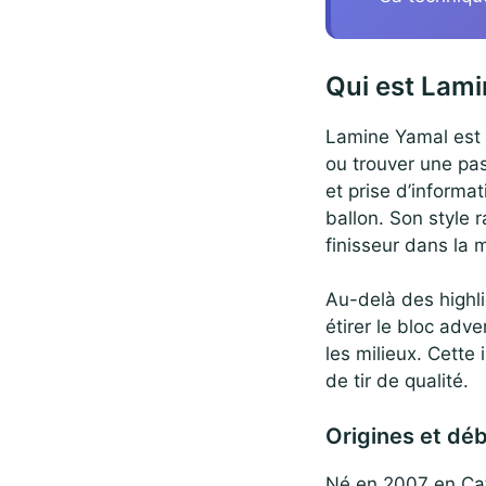
Qui est Lami
Lamine Yamal est u
ou trouver une pa
et prise d’informa
ballon. Son style 
finisseur dans la 
Au-delà des highlig
étirer le bloc adve
les milieux. Cette
de tir de qualité.
Origines et dé
Né en 2007 en Cata