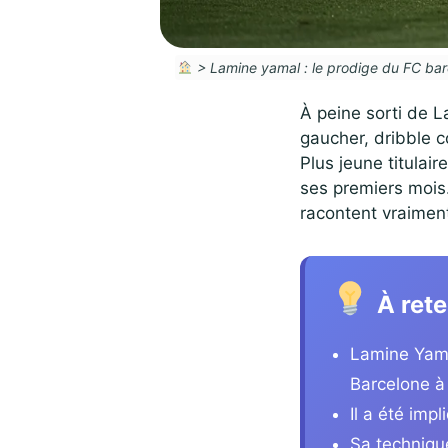
>
Lamine yamal : le prodige du FC bar
À peine sorti de L
gaucher, dribble c
Plus jeune titulair
ses premiers mois.
racontent vraimen
À rete
Lamine Yama
Barcelone à 
Il a été imp
Sa technique