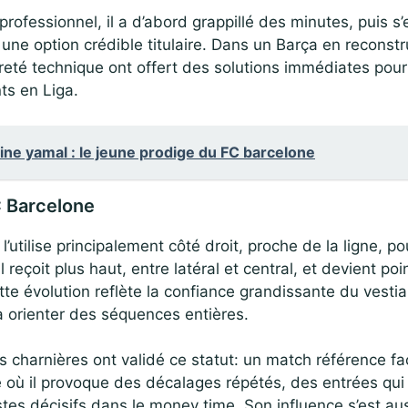
professionnel, il a d’abord grappillé des minutes, puis s
une option crédible titulaire. Dans un Barça en reconstr
reté technique ont offert des solutions immédiates pou
ts en Liga.
ne yamal : le jeune prodige du FC barcelone
C Barcelone
l’utilise principalement côté droit, proche de la ligne, pou
 reçoit plus haut, entre latéral et central, et devient poi
te évolution reflète la confiance grandissante du vestiai
à orienter des séquences entières.
charnières ont validé ce statut: un match référence fa
où il provoque des décalages répétés, des entrées qui
tes décisifs dans le money time. Son influence s’est au