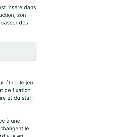
’est inséré dans
uction, son
r casser des
r étirer le jeu.
nt de fixation
re et du staff
ce à une
 changent le
ssi vue en