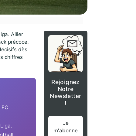
ga. Ailier
rack précoce.
décisifs dès
s chiffres
Rejoignez
Notre
Newsletter
!
e FC
Je
 Liga.
m'abonne
otball.