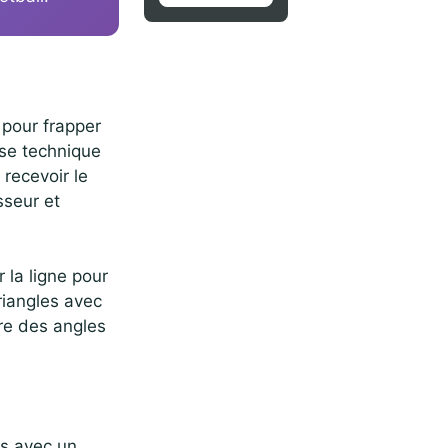
 pour frapper
sse technique
 recevoir le
sseur et
r la ligne pour
triangles avec
vre des angles
es avec un