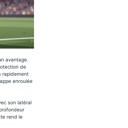
 un avantage.
rotection de
 a rapidement
frappe enroulée
ec son latéral
 profondeur
tte rend le