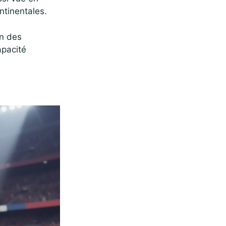
ntinentales.
on des
apacité