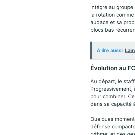
Intégré au groupe 
la rotation comme 
audace et sa prop
blocs bas récurren
A lire aussi
Lami
Évolution au F
Au départ, le staff 
Progressivement, il
pour combiner. Cet
dans sa capacité 
Quelques moments 
défense compacte 
rythme, et des ges