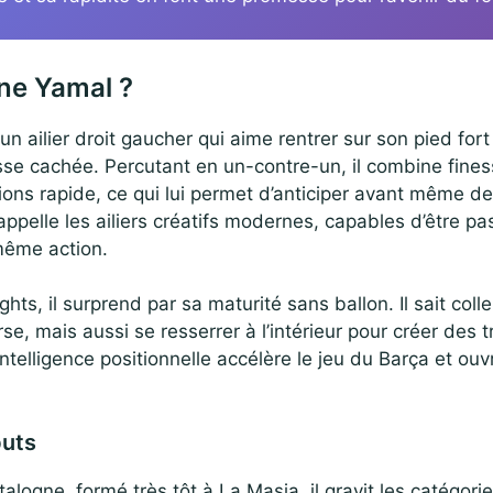
ne Yamal ?
n ailier droit gaucher qui aime rentrer sur son pied fort
sse cachée. Percutant en un-contre-un, il combine fine
tions rapide, ce qui lui permet d’anticiper avant même de
rappelle les ailiers créatifs modernes, capables d’être pa
même action.
hts, il surprend par sa maturité sans ballon. Il sait colle
rse, mais aussi se resserrer à l’intérieur pour créer des 
 intelligence positionnelle accélère le jeu du Barça et ou
buts
logne, formé très tôt à La Masia, il gravit les catégori