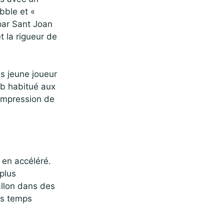
bble et «
 par Sant Joan
t la rigueur de
lus jeune joueur
ub habitué aux
 impression de
en accéléré.
 plus
allon dans des
ns temps