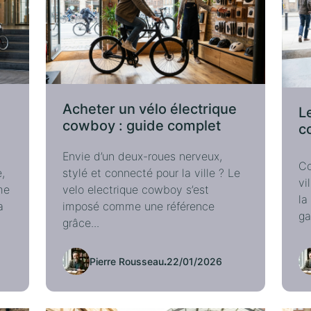
Acheter un vélo électrique
Le
cowboy : guide complet
c
Envie d’un deux-roues nerveux,
Co
,
stylé et connecté pour la ville ? Le
vi
me
velo electrique cowboy s’est
la
a
imposé comme une référence
ga
grâce...
Pierre Rousseau
.
22/01/2026