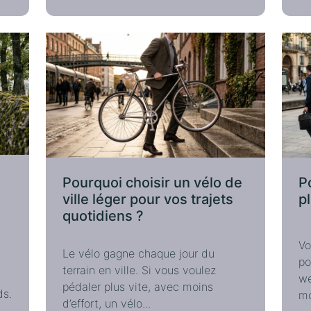
Pourquoi choisir un vélo de
P
ville léger pour vos trajets
p
quotidiens ?
a
Vo
Le vélo gagne chaque jour du
po
terrain en ville. Si vous voulez
we
pédaler plus vite, avec moins
ds.
mo
d’effort, un vélo...