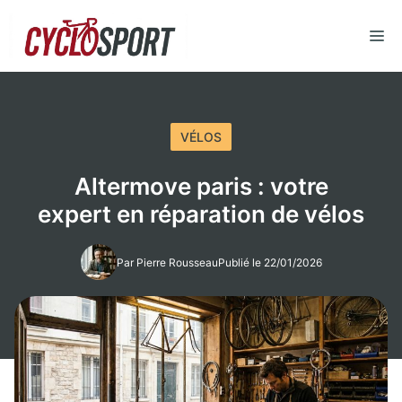
Aller
au
M
contenu
VÉLOS
Altermove paris : votre
expert en réparation de vélos
Par Pierre Rousseau
Publié le 22/01/2026