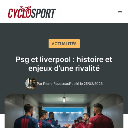
Aller
au
M
contenu
ACTUALITÉS
Psg et liverpool : histoire et
enjeux d’une rivalité
Par Pierre Rousseau
Publié le 25/02/2026