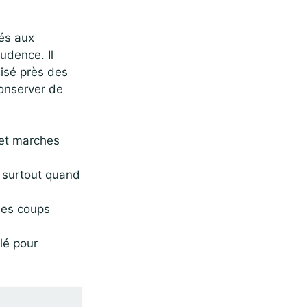
lés aux
udence. Il
uisé près des
conserver de
 et marches
, surtout quand
 des coups
clé pour