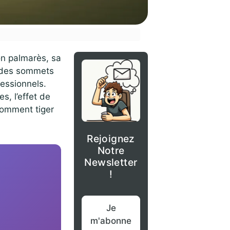
on palmarès, sa
ar des sommets
fessionnels.
s, l’effet de
comment tiger
Rejoignez
Notre
Newsletter
!
Je
m'abonne