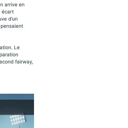
n arrive en
 écart
uve d’un
 pensaient
ation. Le
éparation
second fairway,