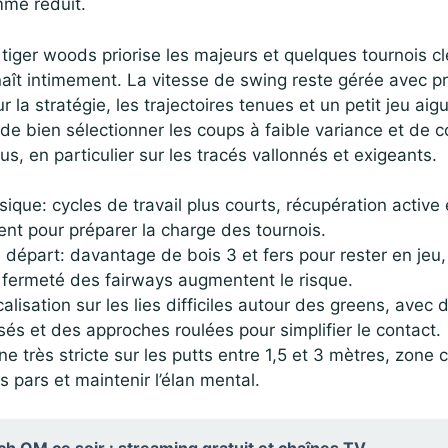
me réduit.
, tiger woods priorise les majeurs et quelques tournois c
naît intimement. La vitesse de swing reste gérée avec pr
 la stratégie, les trajectoires tenues et un petit jeu aig
 de bien sélectionner les coups à faible variance et de 
ous, en particulier sur les tracés vallonnés et exigeants.
ique: cycles de travail plus courts, récupération active
ent pour préparer la charge des tournois.
 départ: davantage de bois 3 et fers pour rester en jeu
a fermeté des fairways augmentent le risque.
ocalisation sur les lies difficiles autour des greens, avec
sés et des approches roulées pour simplifier le contact.
ine très stricte sur les putts entre 1,5 et 3 mètres, zone 
s pars et maintenir l’élan mental.
h OM ce soir : streaming gratuit et chaînes TV