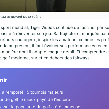
s sur le devant de la scène
 sport mondial, Tiger Woods continue de fasciner par s
apacité à réinventer son jeu. Sa trajectoire, marquée p
 retours courageux, inspire les amateurs comme les pro
ende au présent, il faut évaluer ses performances récente
la manière dont il adapte chaque détail. Et comprendre 
e golf moderne, sur et en dehors des fairways.
nir
 a remporté 15 tournois majeurs
eur de golf le mieux payé de l’histoire
e sur la popularité du golf a été immense