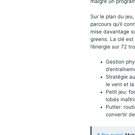
malgré un program
Sur le plan du jeu
parcours qu’il con
mise davantage sur
greens. La clé est
l’énergie sur 72 tr
Gestion phys
d’entraînem
Stratégie au
le vent et l
Petit jeu: f
lobés maîtri
Putter: rout
convertir de
A lire aussi
Matc