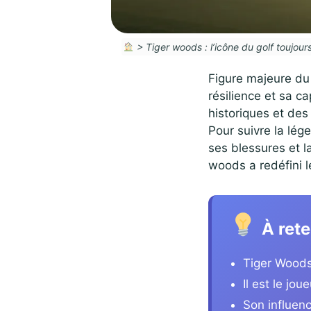
>
Tiger woods : l’icône du golf toujour
Figure majeure du
résilience et sa c
historiques et des
Pour suivre la lég
ses blessures et 
woods a redéfini l
À rete
Tiger Woods
Il est le jou
Son influenc