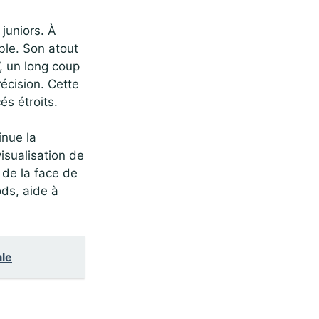
 juniors. À
able. Son atout
”, un long coup
récision. Cette
s étroits.
inue la
isualisation de
 de la face de
ods, aide à
ale