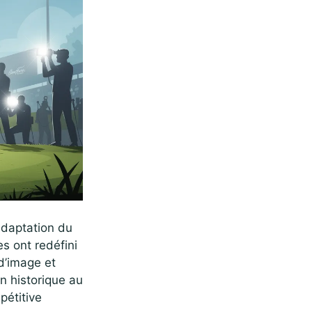
adaptation du
es ont redéfini
 d’image et
n historique au
pétitive