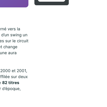
rné vers la
e d’un swing un
 sur le circuit
et change
 une aura
e 2000 et 2001,
ffilée sur deux
de
82 titres
 d’époque,