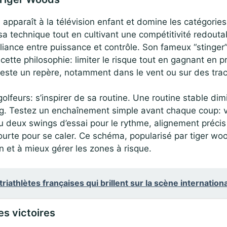
 apparaît à la télévision enfant et domine les catégories
e sa technique tout en cultivant une compétitivité redout
alliance entre puissance et contrôle. Son fameux “stinger
e cette philosophie: limiter le risque tout en gagnant en p
este un repère, notamment dans le vent ou sur des tracé
golfeurs: s’inspirer de sa routine. Une routine stable dim
ng. Testez un enchaînement simple avant chaque coup: v
 ou deux swings d’essai pour le rythme, alignement précis
courte pour se caler. Ce schéma, popularisé par tiger wo
n et à mieux gérer les zones à risque.
triathlètes françaises qui brillent sur la scène internation
es victoires